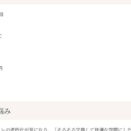
田
て
円
悩み
イレの老朽化が気になり、「そろそろ交換して快適な空間にし