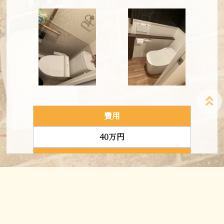
戸建て
Before
After
費用
築年数
24万円
30年
建築タイプ
マンション
Before
After
費用
築年数
40万円
24年
建築タイプ
費用
マンション
お問い合わせはこちら
150万円
Before
After
築年数
建築タイプ
16年