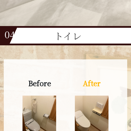
24年
費用
5.98万円
04
トイレ
Before
After
建築タイプ
マンション
費用
築年数
120万円
22年
Before
After
建築タイプ
戸建て
Before
After
費用
築年数
60万円
20年