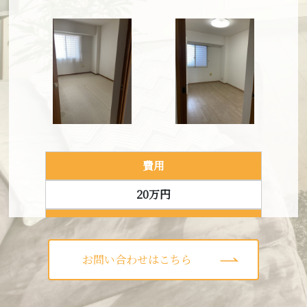
建築タイプ
戸建て
費用
築年数
74万円
25年
建築タイプ
戸建て
Before
After
費用
築年数
20万円
19年
建築タイプ
マンション
お問い合わせはこちら
Before
After
築年数