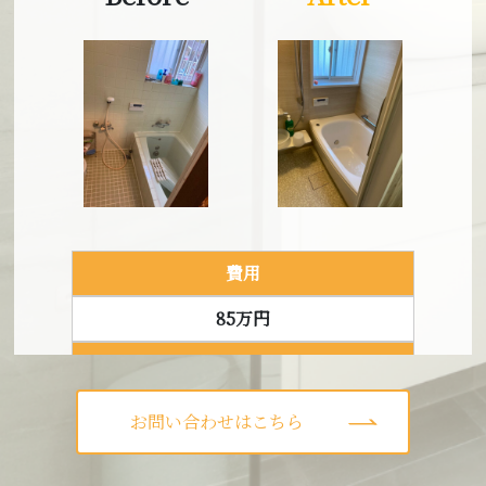
費用
80万円
建築タイプ
マンション
費用
築年数
85万円
35年
建築タイプ
戸建て
お問い合わせはこちら
Before
After
築年数