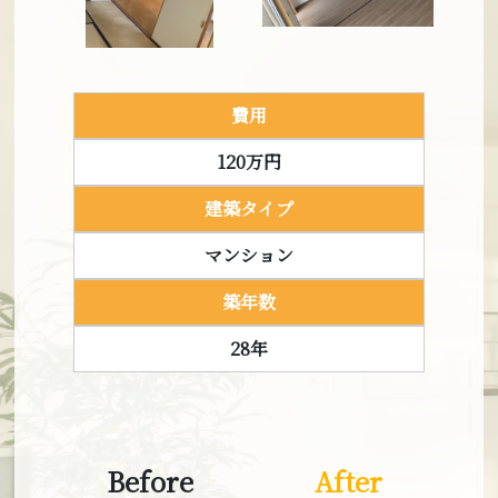
建築タイプ
マンション
Before
After
費用
築年数
120万円
30年
建築タイプ
マンション
Before
After
築年数
28年
費用
88万円
Before
After