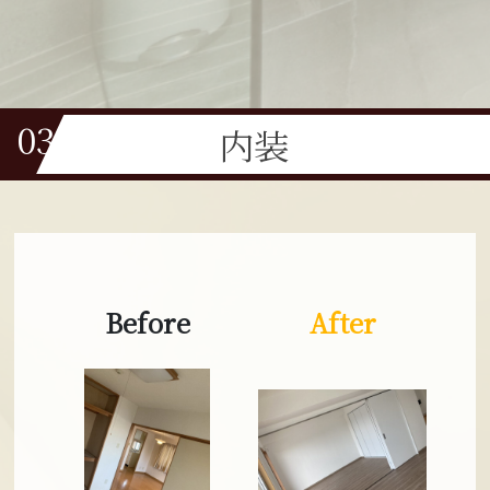
30年
03
内装
Before
After
費用
3.5万円
Before
After
建築タイプ
マンション
費用
築年数
65万円
20年