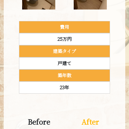
建築タイプ
マンション
Before
After
費用
築年数
25万円
24年
建築タイプ
費用
戸建て
150万円
Before
After
築年数
建築タイプ
23年
戸建て
費用
築年数
85万円
40年
Before
After
建築タイプ