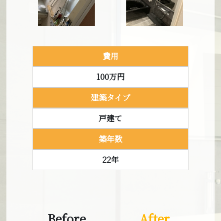
建築タイプ
マンション
費用
築年数
100万円
25年
建築タイプ
戸建て
Before
After
築年数
22年
Before
After